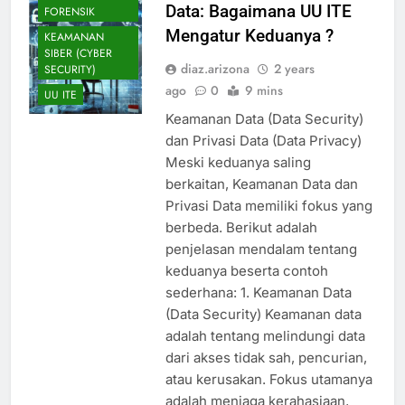
Data: Bagaimana UU ITE
FORENSIK
Mengatur Keduanya ?
KEAMANAN
SIBER (CYBER
diaz.arizona
2 years
SECURITY)
ago
0
9 mins
UU ITE
Keamanan Data (Data Security)
dan Privasi Data (Data Privacy)
Meski keduanya saling
berkaitan, Keamanan Data dan
Privasi Data memiliki fokus yang
berbeda. Berikut adalah
penjelasan mendalam tentang
keduanya beserta contoh
sederhana: 1. Keamanan Data
(Data Security) Keamanan data
adalah tentang melindungi data
dari akses tidak sah, pencurian,
atau kerusakan. Fokus utamanya
adalah menjaga kerahasiaan,