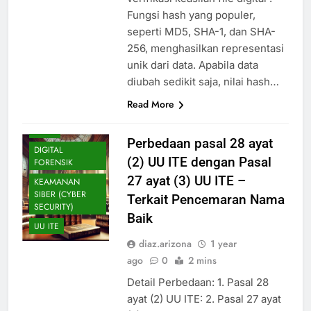
Fungsi hash yang populer,
seperti MD5, SHA-1, dan SHA-
256, menghasilkan representasi
unik dari data. Apabila data
diubah sedikit saja, nilai hash…
Read More
BLOG
Perbedaan pasal 28 ayat
DIGITAL
(2) UU ITE dengan Pasal
FORENSIK
27 ayat (3) UU ITE –
KEAMANAN
SIBER (CYBER
Terkait Pencemaran Nama
SECURITY)
Baik
UU ITE
diaz.arizona
1 year
ago
0
2 mins
Detail Perbedaan: 1. Pasal 28
ayat (2) UU ITE: 2. Pasal 27 ayat