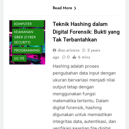
DIGITAL
Read More
FORENSIK
JARINGAN
Teknik Hashing dalam
KOMPUTER
Digital Forensik: Bukti yang
KEAMANAN
SIBER (CYBER
Tak Terbantahkan
SECURITY)
diaz.arizona
2 years
PROGRAMMING
ago
0
6 mins
UU ITE
Hashing adalah proses
pengubahan data input dengan
ukuran bervariasi menjadi nilai
output tetap dengan
menggunakan fungsi
matematika tertentu. Dalam
digital forensik, hashing
digunakan untuk memastikan
integritas data, autentikasi, dan
verifikasi keaslian file digital .