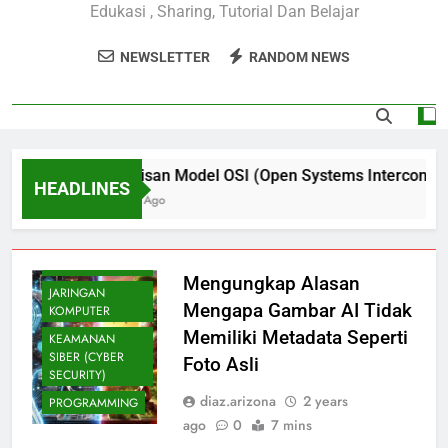
Edukasi , Sharing, Tutorial Dan Belajar
NEWSLETTER
RANDOM NEWS
BLOG
7 Lapisan Model OSI (Open Systems Interconnecti
HEADLINES
4 Years Ago
CEH
FUNDAMENTALS
DIGITAL
FORENSIK
Mengungkap Alasan
JARINGAN
Mengapa Gambar AI Tidak
KOMPUTER
Memiliki Metadata Seperti
KEAMANAN
SIBER (CYBER
Foto Asli
SECURITY)
diaz.arizona
2 years
PROGRAMMING
ago
0
7 mins