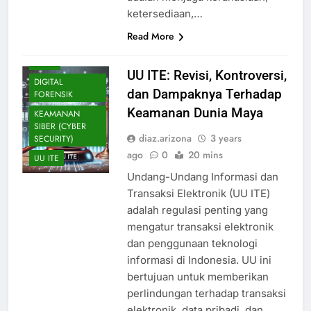
ketersediaan,…
Read More
BLOG
UU ITE: Revisi, Kontroversi,
DIGITAL
dan Dampaknya Terhadap
FORENSIK
Keamanan Dunia Maya
KEAMANAN
SIBER (CYBER
diaz.arizona
3 years
SECURITY)
ago
0
20 mins
UU ITE
Undang-Undang Informasi dan
Transaksi Elektronik (UU ITE)
adalah regulasi penting yang
mengatur transaksi elektronik
dan penggunaan teknologi
informasi di Indonesia. UU ini
bertujuan untuk memberikan
perlindungan terhadap transaksi
elektronik, data pribadi, dan