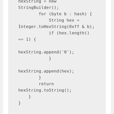
hexString = new 
StringBuilder();

        for (byte b : hash) {

            String hex = 
Integer.toHexString(0xff & b);

            if (hex.length() 
== 1) {

hexString.append('0');

            }

hexString.append(hex);

        }

        return 
hexString.toString();

    }
