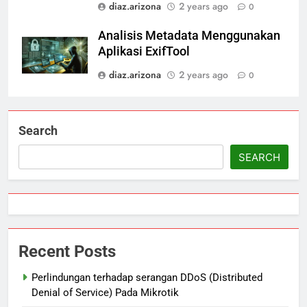
diaz.arizona
2 years ago
0
Analisis Metadata Menggunakan
Aplikasi ExifTool
diaz.arizona
2 years ago
0
Search
SEARCH
Recent Posts
Perlindungan terhadap serangan DDoS (Distributed
Denial of Service) Pada Mikrotik