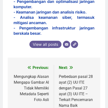
- Pengembangan dan optimalisasi jaringan
komputer.
- Keamanan jaringan dan analisis risiko.
- Analisa keamanan siber, termasuk
mitigasi ancaman.
- Pengembangan infrastruktur jaringan
berskala besar.
View all posts
Previous:
Next:
Post
navigation
Mengungkap Alasan
Perbedaan pasal 28
Mengapa Gambar AI
ayat (2) UU ITE
Tidak Memiliki
dengan Pasal 27
Metadata Seperti
ayat (3) UU ITE –
Foto Asli
Terkait Pencemaran
Nama Baik