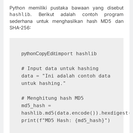
Python memiliki pustaka bawaan yang disebut
. Berikut adalah contoh program
hashlib
sederhana untuk menghasilkan hash MD5 dan
SHA-256:
import hashlib

pythonCopyEdit
# Input data untuk hashing

data = "Ini adalah contoh data 
untuk hashing."

# Menghitung hash MD5

md5_hash = 
hashlib.md5(data.encode()).hexdigest()
print(f"MD5 Hash: {md5_hash}")
