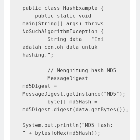
public class HashExample {

    public static void 
main(String[] args) throws 
NoSuchAlgorithmException {

        String data = "Ini 
adalah contoh data untuk 
hashing.";

        // Menghitung hash MD5

        MessageDigest 
md5Digest = 
MessageDigest.getInstance("MD5");

        byte[] md5Hash = 
md5Digest.digest(data.getBytes());

System.out.println("MD5 Hash: 
" + bytesToHex(md5Hash));
