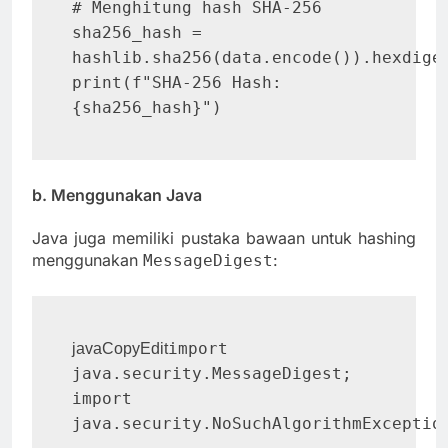
# Menghitung hash SHA-256

sha256_hash = 
hashlib.sha256(data.encode()).hexdiges
print(f"SHA-256 Hash: 
b. Menggunakan Java
Java juga memiliki pustaka bawaan untuk hashing
menggunakan
:
MessageDigest
import 
javaCopyEdit
java.security.MessageDigest;

import 
java.security.NoSuchAlgorithmException