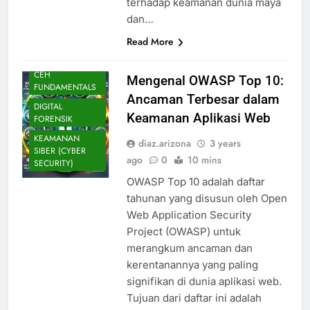
terhadap keamanan dunia maya
dan…
Read More
BLOG
CEH
Mengenal OWASP Top 10:
FUNDAMENTALS
Ancaman Terbesar dalam
DIGITAL
Keamanan Aplikasi Web
FORENSIK
KEAMANAN
diaz.arizona
3 years
SIBER (CYBER
ago
0
10 mins
SECURITY)
OWASP Top 10 adalah daftar
tahunan yang disusun oleh Open
Web Application Security
Project (OWASP) untuk
merangkum ancaman dan
kerentanannya yang paling
signifikan di dunia aplikasi web.
Tujuan dari daftar ini adalah